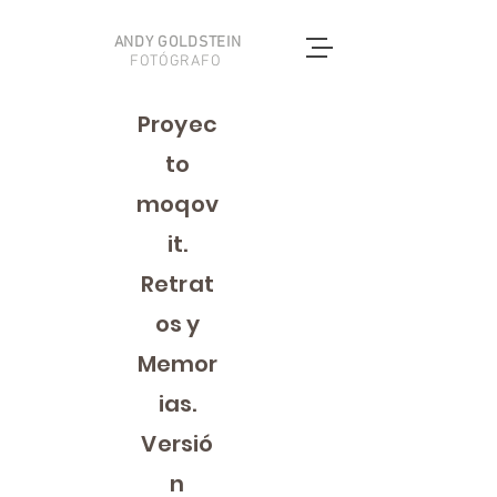
ANDY GOLDSTEIN
FOTÓGRAFO
Proyec
to
moqov
it.
Retrat
os y
Memor
ias.
Versió
n