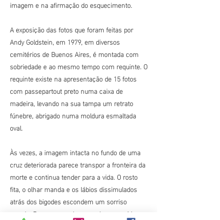
imagem e na
afirmação
do esquecimento.
A
exposição
das fotos que foram feitas por
Andy Goldstein, em 1979, em diversos
cemitérios de Buenos Aires, é montada com
sobriedade e ao mesmo tempo com requinte. O
requinte existe na
apresentação
de 15 fotos
com passepartout preto numa caixa de
madeira, levando na sua tampa um retrato
fúnebre, abrigado numa moldura esmaltada
oval.
Às
vezes, a imagem
intacta
no fundo de uma
cruz deteriorada parece transpor a fronteira da
morte e continua tender para a vida. O rosto
fita, o olhar manda e os lábios dissimulados
atrás dos bigodes escondem um sorriso
parado. Parece que o homem desaparecido,