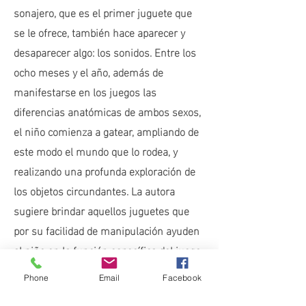
sonajero, que es el primer juguete que
se le ofrece, también hace aparecer y
desaparecer algo: los sonidos. Entre los
ocho meses y el año, además de
manifestarse en los juegos las
diferencias anatómicas de ambos sexos,
el niño comienza a gatear, ampliando de
este modo el mundo que lo rodea, y
realizando una profunda exploración de
los objetos circundantes. La autora
sugiere brindar aquellos juguetes que
por su facilidad de manipulación ayuden
al niño en la función específica del juego,
que es la de poder elaborar situaciones
Phone
Email
Facebook
conflictivas. La entrada al colegio, y los