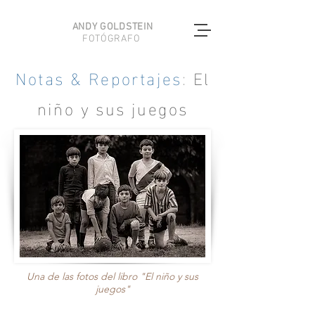
ANDY GOLDSTEIN
FOTÓGRAFO
Notas & Reportajes
:
El
niño y sus juegos
Una de las fotos del libro "El niño y sus
juegos"